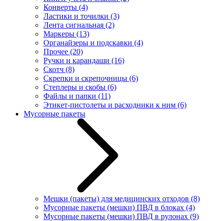
Конверты
(4)
Ластики и точилки
(3)
Лента сигнальная
(2)
Маркеры
(13)
Органайзеры и подскавки
(4)
Прочее
(20)
Ручки и карандаши
(16)
Скотч
(8)
Скрепки и скрепочницы
(6)
Степлеры и скобы
(6)
Файлы и папки
(11)
Этикет-пистолеты и расходники к ним
(6)
Мусорные пакеты
Мешки (пакеты) для медицинских отходов
(8)
Мусорные пакеты (мешки) ПВД в блоках
(4)
Мусорные пакеты (мешки) ПВД в рулонах
(9)