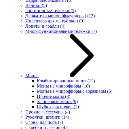
Ведра пластиковые
(13)
Веники
(5)
Гостиничные тележки
(5)
Держатели мопов (флаундеры)
(12)
Инвентарь для мытья окон
(9)
Лопаты и грабли
(4)
Многофункциональные тележки
(7)
Мопы
Комбинированные мопы
(12)
Мопы из микрофибры
(10)
Мопы из микрофибры с абразивом
(6)
Прочие мопы
(8)
Хлопковые мопы
(9)
Шубки для стекол
(2)
Прочие аксессуары
(4)
Рукоятки, штанги
(14)
Сгоны для пола
(7)
Скребки и лезвия
(4)