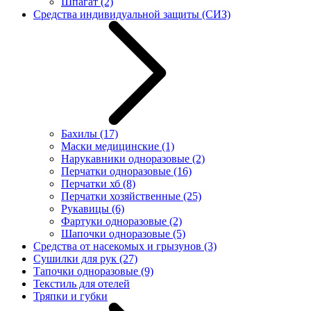
Шпагат
(2)
Средства индивидуальной защиты (СИЗ)
Бахилы
(17)
Маски медицинские
(1)
Нарукавники одноразовые
(2)
Перчатки одноразовые
(16)
Перчатки хб
(8)
Перчатки хозяйственные
(25)
Рукавицы
(6)
Фартуки одноразовые
(2)
Шапочки одноразовые
(5)
Средства от насекомых и грызунов
(3)
Сушилки для рук
(27)
Тапочки одноразовые
(9)
Текстиль для отелей
Тряпки и губки