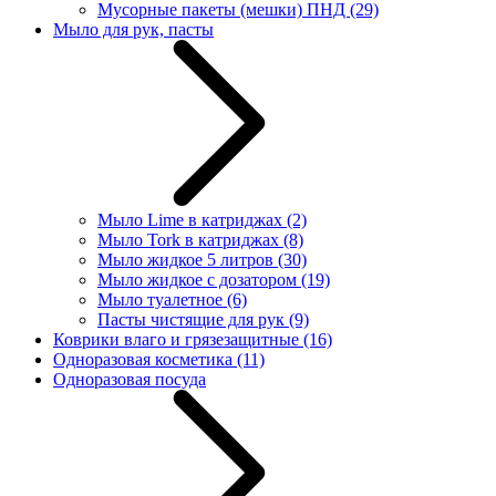
Мусорные пакеты (мешки) ПНД
(29)
Мыло для рук, пасты
Мыло Lime в катриджах
(2)
Мыло Tork в катриджах
(8)
Мыло жидкое 5 литров
(30)
Мыло жидкое с дозатором
(19)
Мыло туалетное
(6)
Пасты чистящие для рук
(9)
Коврики влаго и грязезащитные
(16)
Одноразовая косметика
(11)
Одноразовая посуда