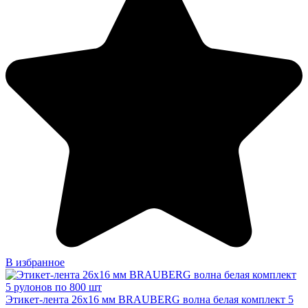
В избранное
Этикет-лента 26х16 мм BRAUBERG волна белая комплект 5