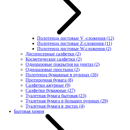
Полотенца листовые V -сложения
(12)
Полотенца листовые Z-сложения
(11)
Полотенца листовые W-сложения
(2)
Диспенсерные салфетки
(2)
Косметические салфетки
(2)
Одноразовые покрытия на унитаз
(2)
Одноразовые простыни
(2)
Полотенца бумажные в рулонах
(26)
Протирочная бумага
(8)
Салфетки ажурные
(9)
Салфетки бумажные
(27)
Туалетная бумага бытовая
(23)
Туалетная бумага в больших рулонах
(29)
Туалетная бумага в листах
(4)
Бытовая химия