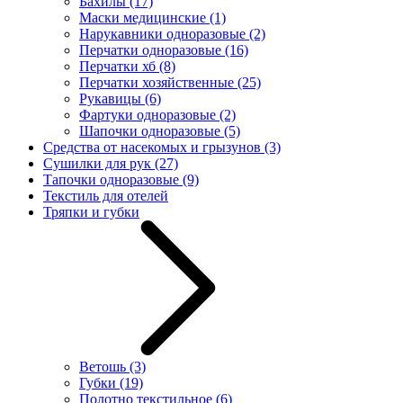
Бахилы
(17)
Маски медицинские
(1)
Нарукавники одноразовые
(2)
Перчатки одноразовые
(16)
Перчатки хб
(8)
Перчатки хозяйственные
(25)
Рукавицы
(6)
Фартуки одноразовые
(2)
Шапочки одноразовые
(5)
Средства от насекомых и грызунов
(3)
Сушилки для рук
(27)
Тапочки одноразовые
(9)
Текстиль для отелей
Тряпки и губки
Ветошь
(3)
Губки
(19)
Полотно текстильное
(6)