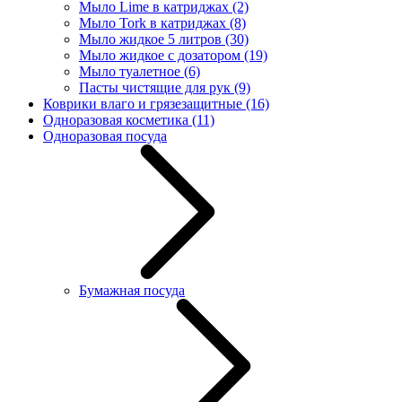
Мыло Lime в катриджах
(2)
Мыло Tork в катриджах
(8)
Мыло жидкое 5 литров
(30)
Мыло жидкое с дозатором
(19)
Мыло туалетное
(6)
Пасты чистящие для рук
(9)
Коврики влаго и грязезащитные
(16)
Одноразовая косметика
(11)
Одноразовая посуда
Бумажная посуда