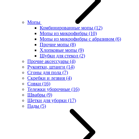
Мопы
Комбинированные мопы
(12)
Мопы из микрофибры
(10)
Мопы из микрофибры с абразивом
(6)
Прочие мопы
(8)
Хлопковые мопы
(9)
Шубки для стекол
(2)
Прочие аксессуары
(4)
Рукоятки, штанги
(14)
Сгоны для пола
(7)
Скребки и лезвия
(4)
Совки
(16)
Тележки уборочные
(16)
Швабры
(9)
Щетки для уборки
(17)
Пады
(5)