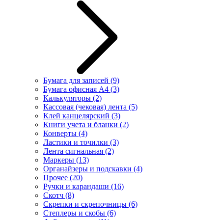
Бумага для записей
(9)
Бумага офисная А4
(3)
Калькуляторы
(2)
Кассовая (чековая) лента
(5)
Клей канцелярский
(3)
Книги учета и бланки
(2)
Конверты
(4)
Ластики и точилки
(3)
Лента сигнальная
(2)
Маркеры
(13)
Органайзеры и подскавки
(4)
Прочее
(20)
Ручки и карандаши
(16)
Скотч
(8)
Скрепки и скрепочницы
(6)
Степлеры и скобы
(6)