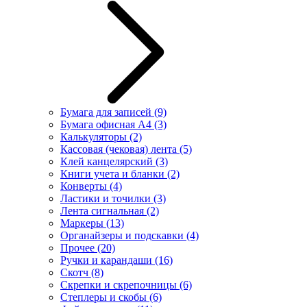
Бумага для записей
(9)
Бумага офисная А4
(3)
Калькуляторы
(2)
Кассовая (чековая) лента
(5)
Клей канцелярский
(3)
Книги учета и бланки
(2)
Конверты
(4)
Ластики и точилки
(3)
Лента сигнальная
(2)
Маркеры
(13)
Органайзеры и подскавки
(4)
Прочее
(20)
Ручки и карандаши
(16)
Скотч
(8)
Скрепки и скрепочницы
(6)
Степлеры и скобы
(6)