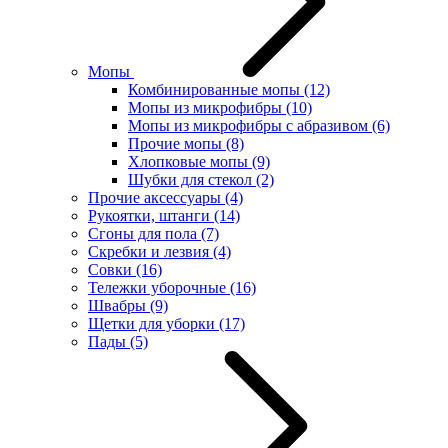
Мопы
Комбинированные мопы
(12)
Мопы из микрофибры
(10)
Мопы из микрофибры с абразивом
(6)
Прочие мопы
(8)
Хлопковые мопы
(9)
Шубки для стекол
(2)
Прочие аксессуары
(4)
Рукоятки, штанги
(14)
Сгоны для пола
(7)
Скребки и лезвия
(4)
Совки
(16)
Тележки уборочные
(16)
Швабры
(9)
Щетки для уборки
(17)
Пады
(5)