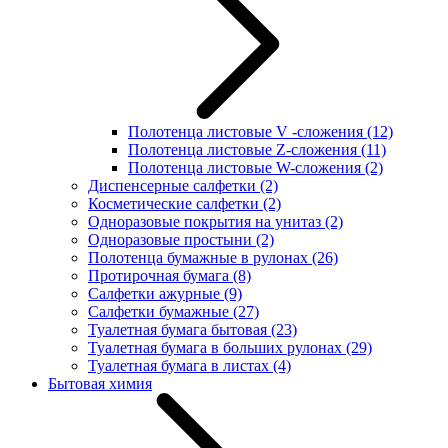
Полотенца листовые V -сложения
(12)
Полотенца листовые Z-сложения
(11)
Полотенца листовые W-сложения
(2)
Диспенсерные салфетки
(2)
Косметические салфетки
(2)
Одноразовые покрытия на унитаз
(2)
Одноразовые простыни
(2)
Полотенца бумажные в рулонах
(26)
Протирочная бумага
(8)
Салфетки ажурные
(9)
Салфетки бумажные
(27)
Туалетная бумага бытовая
(23)
Туалетная бумага в больших рулонах
(29)
Туалетная бумага в листах
(4)
Бытовая химия