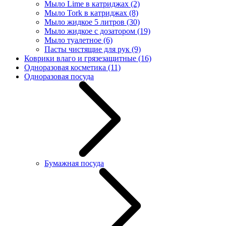
Мыло Lime в катриджах
(2)
Мыло Tork в катриджах
(8)
Мыло жидкое 5 литров
(30)
Мыло жидкое с дозатором
(19)
Мыло туалетное
(6)
Пасты чистящие для рук
(9)
Коврики влаго и грязезащитные
(16)
Одноразовая косметика
(11)
Одноразовая посуда
Бумажная посуда