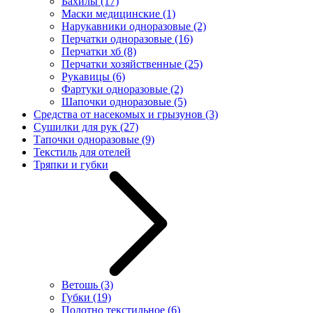
Бахилы
(17)
Маски медицинские
(1)
Нарукавники одноразовые
(2)
Перчатки одноразовые
(16)
Перчатки хб
(8)
Перчатки хозяйственные
(25)
Рукавицы
(6)
Фартуки одноразовые
(2)
Шапочки одноразовые
(5)
Средства от насекомых и грызунов
(3)
Сушилки для рук
(27)
Тапочки одноразовые
(9)
Текстиль для отелей
Тряпки и губки
Ветошь
(3)
Губки
(19)
Полотно текстильное
(6)