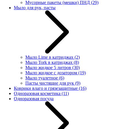
Мусорные пакеты (мешки) ПНД
(29)
Мыло для рук, пасты
Мыло Lime в катриджах
(2)
Мыло Tork в катриджах
(8)
Мыло жидкое 5 литров
(30)
Мыло жидкое с дозатором
(19)
Мыло туалетное
(6)
Пасты чистящие для рук
(9)
Коврики влаго и грязезащитные
(16)
Одноразовая косметика
(11)
Одноразовая посуда