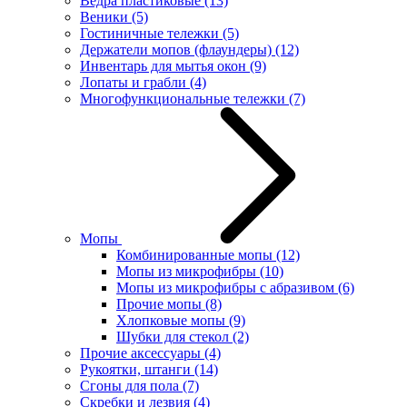
Ведра пластиковые
(13)
Веники
(5)
Гостиничные тележки
(5)
Держатели мопов (флаундеры)
(12)
Инвентарь для мытья окон
(9)
Лопаты и грабли
(4)
Многофункциональные тележки
(7)
Мопы
Комбинированные мопы
(12)
Мопы из микрофибры
(10)
Мопы из микрофибры с абразивом
(6)
Прочие мопы
(8)
Хлопковые мопы
(9)
Шубки для стекол
(2)
Прочие аксессуары
(4)
Рукоятки, штанги
(14)
Сгоны для пола
(7)
Скребки и лезвия
(4)