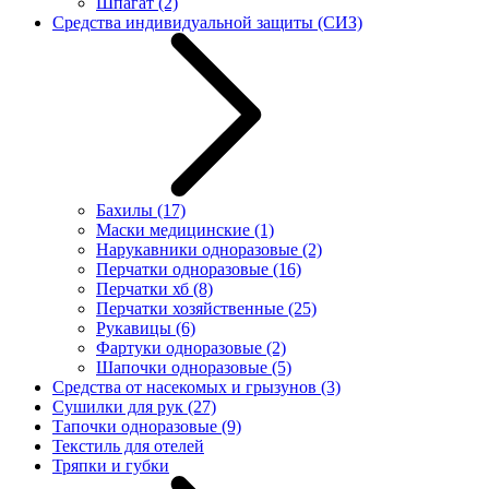
Шпагат
(2)
Средства индивидуальной защиты (СИЗ)
Бахилы
(17)
Маски медицинские
(1)
Нарукавники одноразовые
(2)
Перчатки одноразовые
(16)
Перчатки хб
(8)
Перчатки хозяйственные
(25)
Рукавицы
(6)
Фартуки одноразовые
(2)
Шапочки одноразовые
(5)
Средства от насекомых и грызунов
(3)
Сушилки для рук
(27)
Тапочки одноразовые
(9)
Текстиль для отелей
Тряпки и губки