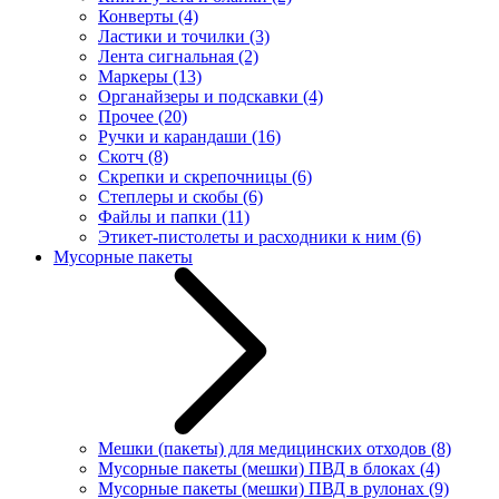
Конверты
(4)
Ластики и точилки
(3)
Лента сигнальная
(2)
Маркеры
(13)
Органайзеры и подскавки
(4)
Прочее
(20)
Ручки и карандаши
(16)
Скотч
(8)
Скрепки и скрепочницы
(6)
Степлеры и скобы
(6)
Файлы и папки
(11)
Этикет-пистолеты и расходники к ним
(6)
Мусорные пакеты
Мешки (пакеты) для медицинских отходов
(8)
Мусорные пакеты (мешки) ПВД в блоках
(4)
Мусорные пакеты (мешки) ПВД в рулонах
(9)