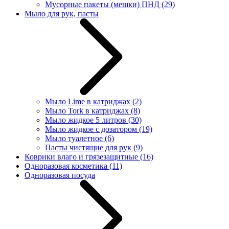
Мусорные пакеты (мешки) ПНД
(29)
Мыло для рук, пасты
Мыло Lime в катриджах
(2)
Мыло Tork в катриджах
(8)
Мыло жидкое 5 литров
(30)
Мыло жидкое с дозатором
(19)
Мыло туалетное
(6)
Пасты чистящие для рук
(9)
Коврики влаго и грязезащитные
(16)
Одноразовая косметика
(11)
Одноразовая посуда