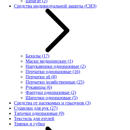
Шпагат
(2)
Средства индивидуальной защиты (СИЗ)
Бахилы
(17)
Маски медицинские
(1)
Нарукавники одноразовые
(2)
Перчатки одноразовые
(16)
Перчатки хб
(8)
Перчатки хозяйственные
(25)
Рукавицы
(6)
Фартуки одноразовые
(2)
Шапочки одноразовые
(5)
Средства от насекомых и грызунов
(3)
Сушилки для рук
(27)
Тапочки одноразовые
(9)
Текстиль для отелей
Тряпки и губки