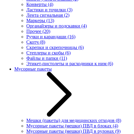
Конверты
(4)
Ластики и точилки
(3)
Лента сигнальная
(2)
Маркеры
(13)
Органайзеры и подскавки
(4)
Прочее
(20)
Ручки и карандаши
(16)
Скотч
(8)
Скрепки и скрепочницы
(6)
Степлеры и скобы
(6)
Файлы и папки
(11)
Этикет-пистолеты и расходники к ним
(6)
Мусорные пакеты
Мешки (пакеты) для медицинских отходов
(8)
Мусорные пакеты (мешки) ПВД в блоках
(4)
Мусорные пакеты (мешки) ПВД в рулонах
(9)