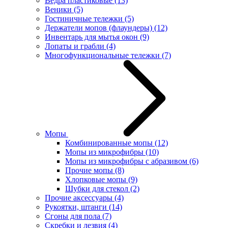
Ведра пластиковые
(13)
Веники
(5)
Гостиничные тележки
(5)
Держатели мопов (флаундеры)
(12)
Инвентарь для мытья окон
(9)
Лопаты и грабли
(4)
Многофункциональные тележки
(7)
Мопы
Комбинированные мопы
(12)
Мопы из микрофибры
(10)
Мопы из микрофибры с абразивом
(6)
Прочие мопы
(8)
Хлопковые мопы
(9)
Шубки для стекол
(2)
Прочие аксессуары
(4)
Рукоятки, штанги
(14)
Сгоны для пола
(7)
Скребки и лезвия
(4)