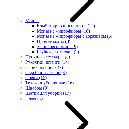
Мопы
Комбинированные мопы
(12)
Мопы из микрофибры
(10)
Мопы из микрофибры с абразивом
(6)
Прочие мопы
(8)
Хлопковые мопы
(9)
Шубки для стекол
(2)
Прочие аксессуары
(4)
Рукоятки, штанги
(14)
Сгоны для пола
(7)
Скребки и лезвия
(4)
Совки
(16)
Тележки уборочные
(16)
Швабры
(9)
Щетки для уборки
(17)
Пады
(5)