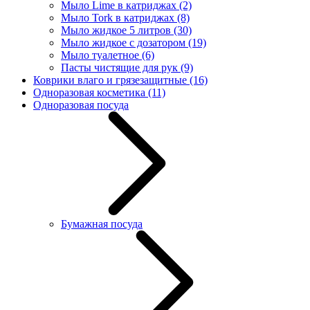
Мыло Lime в катриджах
(2)
Мыло Tork в катриджах
(8)
Мыло жидкое 5 литров
(30)
Мыло жидкое с дозатором
(19)
Мыло туалетное
(6)
Пасты чистящие для рук
(9)
Коврики влаго и грязезащитные
(16)
Одноразовая косметика
(11)
Одноразовая посуда
Бумажная посуда