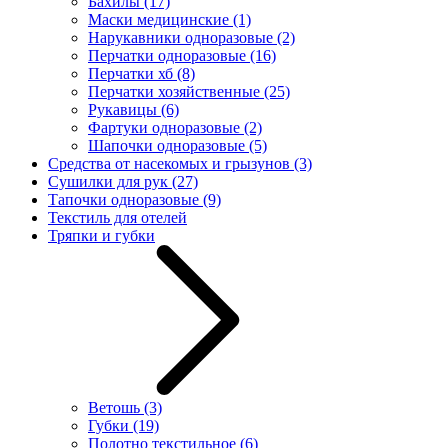
Бахилы
(17)
Маски медицинские
(1)
Нарукавники одноразовые
(2)
Перчатки одноразовые
(16)
Перчатки хб
(8)
Перчатки хозяйственные
(25)
Рукавицы
(6)
Фартуки одноразовые
(2)
Шапочки одноразовые
(5)
Средства от насекомых и грызунов
(3)
Сушилки для рук
(27)
Тапочки одноразовые
(9)
Текстиль для отелей
Тряпки и губки
Ветошь
(3)
Губки
(19)
Полотно текстильное
(6)