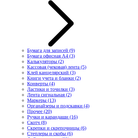
Бумага для записей
(9)
Бумага офисная А4
(3)
Калькуляторы
(2)
Кассовая (чековая) лента
(5)
Клей канцелярский
(3)
Книги учета и бланки
(2)
Конверты
(4)
Ластики и точилки
(3)
Лента сигнальная
(2)
Маркеры
(13)
Органайзеры и подскавки
(4)
Прочее
(20)
Ручки и карандаши
(16)
Скотч
(8)
Скрепки и скрепочницы
(6)
Степлеры и скобы
(6)