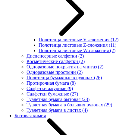
Полотенца листовые V -сложения
(12)
Полотенца листовые Z-сложения
(11)
Полотенца листовые W-сложения
(2)
Диспенсерные салфетки
(2)
Косметические салфетки
(2)
Одноразовые покрытия на унитаз
(2)
Одноразовые простыни
(2)
Полотенца бумажные в рулонах
(26)
Протирочная бумага
(8)
Салфетки ажурные
(9)
Салфетки бумажные
(27)
Туалетная бумага бытовая
(23)
Туалетная бумага в больших рулонах
(29)
Туалетная бумага в листах
(4)
Бытовая химия