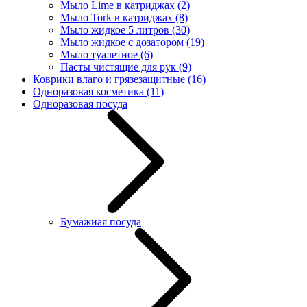
Мыло Lime в катриджах
(2)
Мыло Tork в катриджах
(8)
Мыло жидкое 5 литров
(30)
Мыло жидкое с дозатором
(19)
Мыло туалетное
(6)
Пасты чистящие для рук
(9)
Коврики влаго и грязезащитные
(16)
Одноразовая косметика
(11)
Одноразовая посуда
Бумажная посуда