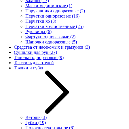
Бахилы
(17)
Маски медицинские
(1)
Нарукавники одноразовые
(2)
Перчатки одноразовые
(16)
Перчатки хб
(8)
Перчатки хозяйственные
(25)
Рукавицы
(6)
Фартуки одноразовые
(2)
Шапочки одноразовые
(5)
Средства от насекомых и грызунов
(3)
Сушилки для рук
(27)
Тапочки одноразовые
(9)
Текстиль для отелей
Тряпки и губки
Ветошь
(3)
Губки
(19)
Полотно текстильное
(6)