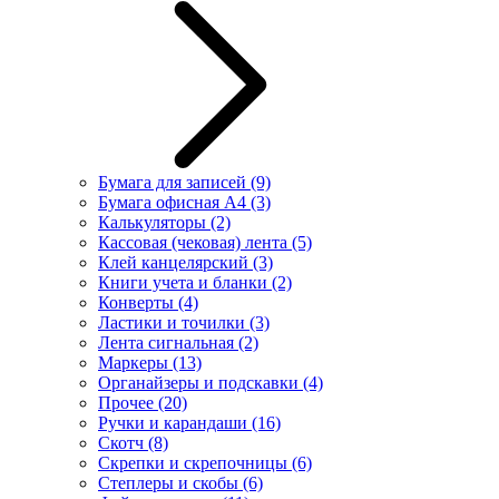
Бумага для записей
(9)
Бумага офисная А4
(3)
Калькуляторы
(2)
Кассовая (чековая) лента
(5)
Клей канцелярский
(3)
Книги учета и бланки
(2)
Конверты
(4)
Ластики и точилки
(3)
Лента сигнальная
(2)
Маркеры
(13)
Органайзеры и подскавки
(4)
Прочее
(20)
Ручки и карандаши
(16)
Скотч
(8)
Скрепки и скрепочницы
(6)
Степлеры и скобы
(6)