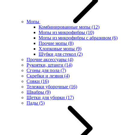
Мопы
Комбинированные мопы
(12)
Мопы из микрофибры
(10)
Мопы из микрофибры с абразивом
(6)
Прочие мопы
(8)
Хлопковые мопы
(9)
Шубки для стекол
(2)
Прочие аксессуары
(4)
Рукоятки, штанги
(14)
Сгоны для пола
(7)
Скребки и лезвия
(4)
Совки
(16)
Тележки уборочные
(16)
Швабры
(9)
Щетки для уборки
(17)
Пады
(5)