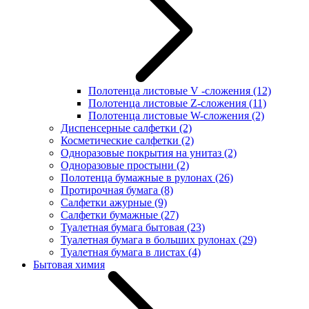
Полотенца листовые V -сложения
(12)
Полотенца листовые Z-сложения
(11)
Полотенца листовые W-сложения
(2)
Диспенсерные салфетки
(2)
Косметические салфетки
(2)
Одноразовые покрытия на унитаз
(2)
Одноразовые простыни
(2)
Полотенца бумажные в рулонах
(26)
Протирочная бумага
(8)
Салфетки ажурные
(9)
Салфетки бумажные
(27)
Туалетная бумага бытовая
(23)
Туалетная бумага в больших рулонах
(29)
Туалетная бумага в листах
(4)
Бытовая химия