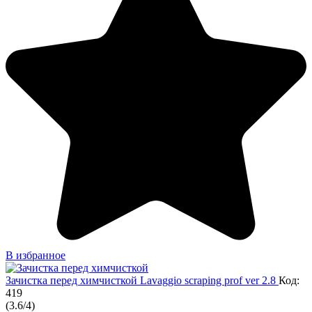
В избранное
Зачистка перед химчисткой Lavaggio scraping prof ver 2.8
Код:
419
(
3.6
/
4
)