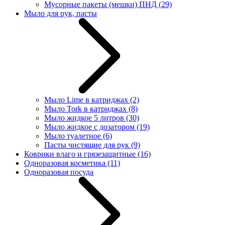
Мусорные пакеты (мешки) ПНД
(29)
Мыло для рук, пасты
Мыло Lime в катриджах
(2)
Мыло Tork в катриджах
(8)
Мыло жидкое 5 литров
(30)
Мыло жидкое с дозатором
(19)
Мыло туалетное
(6)
Пасты чистящие для рук
(9)
Коврики влаго и грязезащитные
(16)
Одноразовая косметика
(11)
Одноразовая посуда