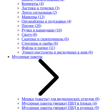
Конверты
(4)
Ластики и точилки
(3)
Лента сигнальная
(2)
Маркеры
(13)
Органайзеры и подскавки
(4)
Прочее
(20)
Ручки и карандаши
(16)
Скотч
(8)
Скрепки и скрепочницы
(6)
Степлеры и скобы
(6)
Файлы и папки
(11)
Этикет-пистолеты и расходники к ним
(6)
Мусорные пакеты
Мешки (пакеты) для медицинских отходов
(8)
Мусорные пакеты (мешки) ПВД в блоках
(4)
Мусорные пакеты (мешки) ПВД в рулонах
(9)