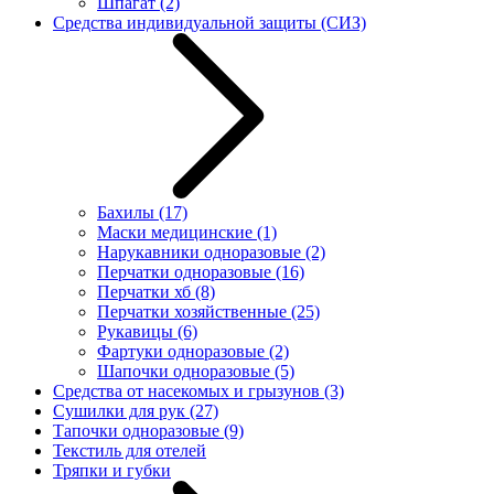
Шпагат
(2)
Средства индивидуальной защиты (СИЗ)
Бахилы
(17)
Маски медицинские
(1)
Нарукавники одноразовые
(2)
Перчатки одноразовые
(16)
Перчатки хб
(8)
Перчатки хозяйственные
(25)
Рукавицы
(6)
Фартуки одноразовые
(2)
Шапочки одноразовые
(5)
Средства от насекомых и грызунов
(3)
Сушилки для рук
(27)
Тапочки одноразовые
(9)
Текстиль для отелей
Тряпки и губки