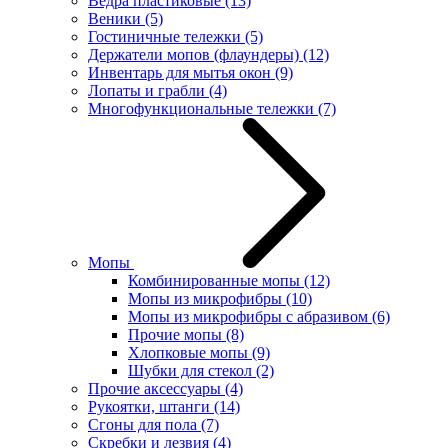
Ведра пластиковые
(13)
Веники
(5)
Гостиничные тележки
(5)
Держатели мопов (флаундеры)
(12)
Инвентарь для мытья окон
(9)
Лопаты и грабли
(4)
Многофункциональные тележки
(7)
Мопы
Комбинированные мопы
(12)
Мопы из микрофибры
(10)
Мопы из микрофибры с абразивом
(6)
Прочие мопы
(8)
Хлопковые мопы
(9)
Шубки для стекол
(2)
Прочие аксессуары
(4)
Рукоятки, штанги
(14)
Сгоны для пола
(7)
Скребки и лезвия
(4)