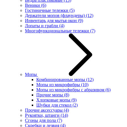
Ведра пластиковые
(13)
Веники
(6)
Гостиничные тележки
(5)
Держатели мопов (флаундеры)
(12)
Инвентарь для мытья окон
(9)
Лопаты и грабли
(4)
Многофункциональные тележки
(7)
Мопы
Комбинированные мопы
(12)
Мопы из микрофибры
(10)
Мопы из микрофибры с абразивом
(6)
Прочие мопы
(8)
Хлопковые мопы
(9)
Шубки для стекол
(2)
Прочие аксессуары
(4)
Рукоятки, штанги
(14)
Сгоны для пола
(7)
Скребки и лезвия
(4)