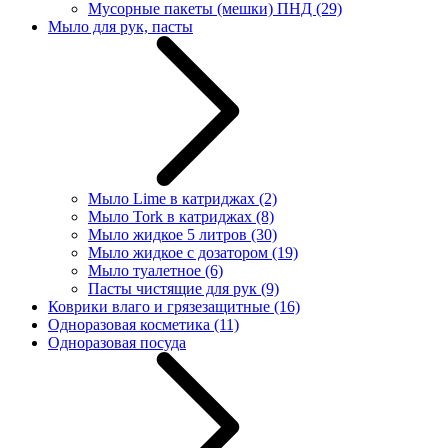
Мусорные пакеты (мешки) ПНД
(29)
Мыло для рук, пасты
Мыло Lime в катриджах
(2)
Мыло Tork в катриджах
(8)
Мыло жидкое 5 литров
(30)
Мыло жидкое с дозатором
(19)
Мыло туалетное
(6)
Пасты чистящие для рук
(9)
Коврики влаго и грязезащитные
(16)
Одноразовая косметика
(11)
Одноразовая посуда