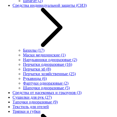
Шпагат
(2)
Средства индивидуальной защиты (СИЗ)
Бахилы
(17)
Маски медицинские
(1)
Нарукавники одноразовые
(2)
Перчатки одноразовые
(16)
Перчатки хб
(8)
Перчатки хозяйственные
(25)
Рукавицы
(6)
Фартуки одноразовые
(2)
Шапочки одноразовые
(5)
Средства от насекомых и грызунов
(3)
Сушилки для рук
(27)
Тапочки одноразовые
(9)
Текстиль для отелей
Тряпки и губки