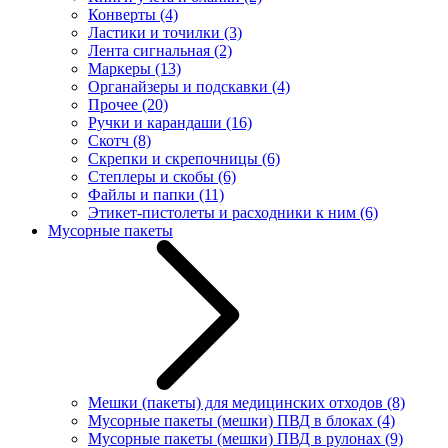
Конверты
(4)
Ластики и точилки
(3)
Лента сигнальная
(2)
Маркеры
(13)
Органайзеры и подскавки
(4)
Прочее
(20)
Ручки и карандаши
(16)
Скотч
(8)
Скрепки и скрепочницы
(6)
Степлеры и скобы
(6)
Файлы и папки
(11)
Этикет-пистолеты и расходники к ним
(6)
Мусорные пакеты
Мешки (пакеты) для медицинских отходов
(8)
Мусорные пакеты (мешки) ПВД в блоках
(4)
Мусорные пакеты (мешки) ПВД в рулонах
(9)