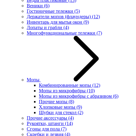
Ведра пластиковые
(13)
Веники
(6)
Гостиничные тележки
(5)
Держатели мопов (флаундеры)
(12)
Инвентарь для мытья окон
(9)
Лопаты и грабли
(4)
Многофункциональные тележки
(7)
Мопы
Комбинированные мопы
(12)
Мопы из микрофибры
(10)
Мопы из микрофибры с абразивом
(6)
Прочие мопы
(8)
Хлопковые мопы
(9)
Шубки для стекол
(2)
Прочие аксессуары
(4)
Рукоятки, штанги
(14)
Сгоны для пола
(7)
Скребки и лезвия
(4)