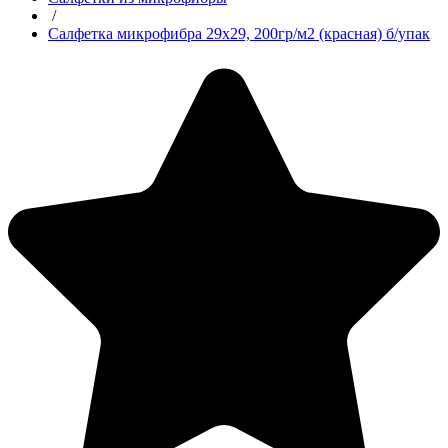
/
Салфетка микрофибра 29х29, 200гр/м2 (красная) б/упак