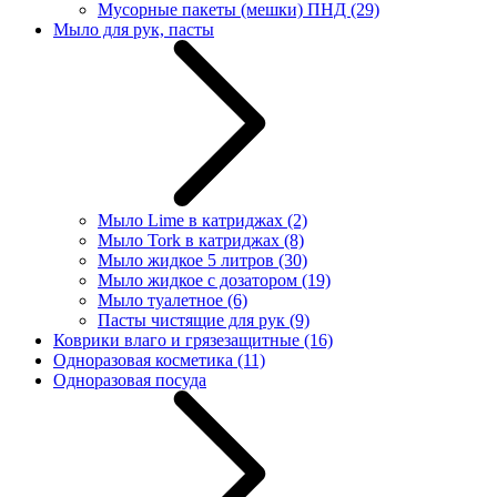
Мусорные пакеты (мешки) ПНД
(29)
Мыло для рук, пасты
Мыло Lime в катриджах
(2)
Мыло Tork в катриджах
(8)
Мыло жидкое 5 литров
(30)
Мыло жидкое с дозатором
(19)
Мыло туалетное
(6)
Пасты чистящие для рук
(9)
Коврики влаго и грязезащитные
(16)
Одноразовая косметика
(11)
Одноразовая посуда