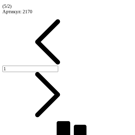
(
5
/
2
)
Артикул:
2170