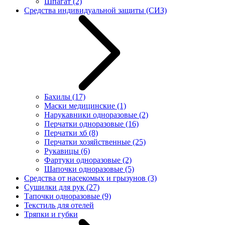
Шпагат
(2)
Средства индивидуальной защиты (СИЗ)
Бахилы
(17)
Маски медицинские
(1)
Нарукавники одноразовые
(2)
Перчатки одноразовые
(16)
Перчатки хб
(8)
Перчатки хозяйственные
(25)
Рукавицы
(6)
Фартуки одноразовые
(2)
Шапочки одноразовые
(5)
Средства от насекомых и грызунов
(3)
Сушилки для рук
(27)
Тапочки одноразовые
(9)
Текстиль для отелей
Тряпки и губки