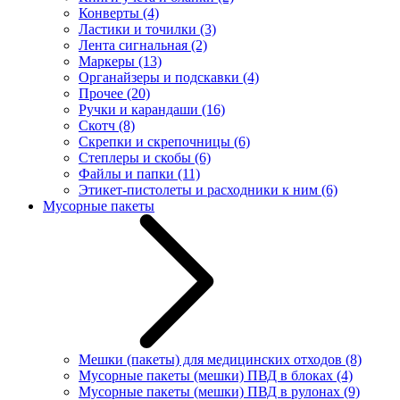
Конверты
(4)
Ластики и точилки
(3)
Лента сигнальная
(2)
Маркеры
(13)
Органайзеры и подскавки
(4)
Прочее
(20)
Ручки и карандаши
(16)
Скотч
(8)
Скрепки и скрепочницы
(6)
Степлеры и скобы
(6)
Файлы и папки
(11)
Этикет-пистолеты и расходники к ним
(6)
Мусорные пакеты
Мешки (пакеты) для медицинских отходов
(8)
Мусорные пакеты (мешки) ПВД в блоках
(4)
Мусорные пакеты (мешки) ПВД в рулонах
(9)