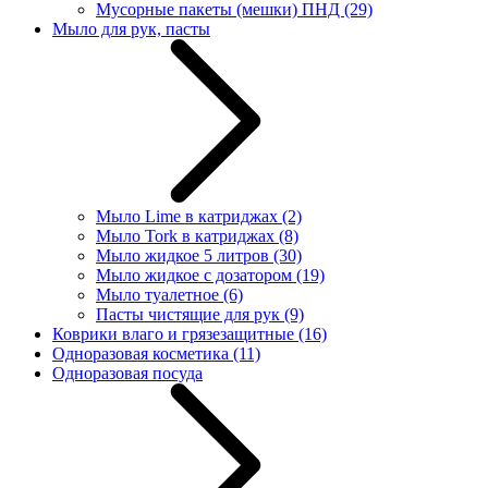
Мусорные пакеты (мешки) ПНД
(29)
Мыло для рук, пасты
Мыло Lime в катриджах
(2)
Мыло Tork в катриджах
(8)
Мыло жидкое 5 литров
(30)
Мыло жидкое с дозатором
(19)
Мыло туалетное
(6)
Пасты чистящие для рук
(9)
Коврики влаго и грязезащитные
(16)
Одноразовая косметика
(11)
Одноразовая посуда