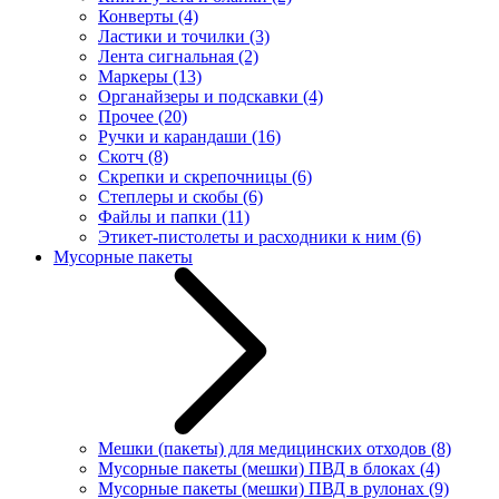
Конверты
(4)
Ластики и точилки
(3)
Лента сигнальная
(2)
Маркеры
(13)
Органайзеры и подскавки
(4)
Прочее
(20)
Ручки и карандаши
(16)
Скотч
(8)
Скрепки и скрепочницы
(6)
Степлеры и скобы
(6)
Файлы и папки
(11)
Этикет-пистолеты и расходники к ним
(6)
Мусорные пакеты
Мешки (пакеты) для медицинских отходов
(8)
Мусорные пакеты (мешки) ПВД в блоках
(4)
Мусорные пакеты (мешки) ПВД в рулонах
(9)