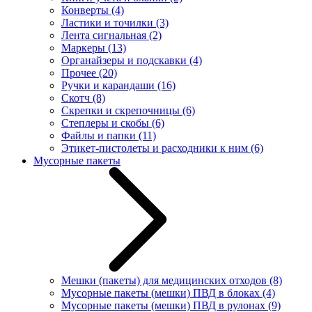
Конверты
(4)
Ластики и точилки
(3)
Лента сигнальная
(2)
Маркеры
(13)
Органайзеры и подскавки
(4)
Прочее
(20)
Ручки и карандаши
(16)
Скотч
(8)
Скрепки и скрепочницы
(6)
Степлеры и скобы
(6)
Файлы и папки
(11)
Этикет-пистолеты и расходники к ним
(6)
Мусорные пакеты
Мешки (пакеты) для медицинских отходов
(8)
Мусорные пакеты (мешки) ПВД в блоках
(4)
Мусорные пакеты (мешки) ПВД в рулонах
(9)