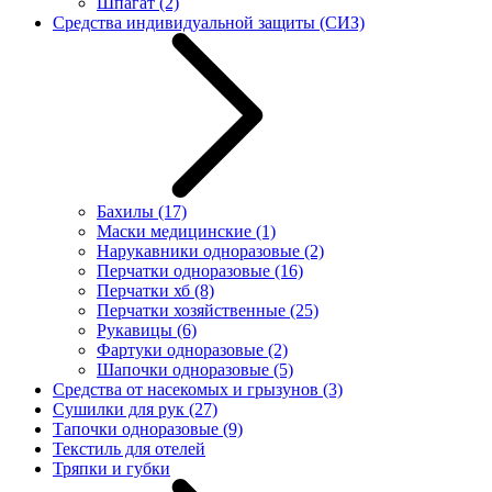
Шпагат
(2)
Средства индивидуальной защиты (СИЗ)
Бахилы
(17)
Маски медицинские
(1)
Нарукавники одноразовые
(2)
Перчатки одноразовые
(16)
Перчатки хб
(8)
Перчатки хозяйственные
(25)
Рукавицы
(6)
Фартуки одноразовые
(2)
Шапочки одноразовые
(5)
Средства от насекомых и грызунов
(3)
Сушилки для рук
(27)
Тапочки одноразовые
(9)
Текстиль для отелей
Тряпки и губки