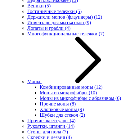
Ведра пластиковые
(13)
Веники
(5)
Гостиничные тележки
(5)
Держатели мопов (флаундеры)
(12)
Инвентарь для мытья окон
(9)
Лопаты и грабли
(4)
Многофункциональные тележки
(7)
Мопы
Комбинированные мопы
(12)
Мопы из микрофибры
(10)
Мопы из микрофибры с абразивом
(6)
Прочие мопы
(8)
Хлопковые мопы
(9)
Шубки для стекол
(2)
Прочие аксессуары
(4)
Рукоятки, штанги
(14)
Сгоны для пола
(7)
Скребки и лезвия
(4)