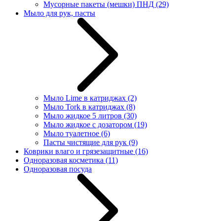
Мусорные пакеты (мешки) ПНД
(29)
Мыло для рук, пасты
Мыло Lime в катриджах
(2)
Мыло Tork в катриджах
(8)
Мыло жидкое 5 литров
(30)
Мыло жидкое с дозатором
(19)
Мыло туалетное
(6)
Пасты чистящие для рук
(9)
Коврики влаго и грязезащитные
(16)
Одноразовая косметика
(11)
Одноразовая посуда