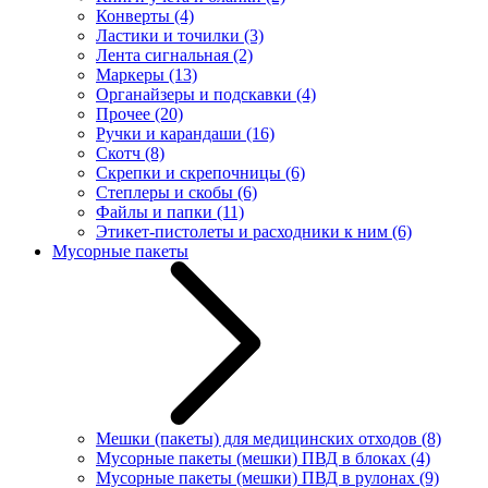
Конверты
(4)
Ластики и точилки
(3)
Лента сигнальная
(2)
Маркеры
(13)
Органайзеры и подскавки
(4)
Прочее
(20)
Ручки и карандаши
(16)
Скотч
(8)
Скрепки и скрепочницы
(6)
Степлеры и скобы
(6)
Файлы и папки
(11)
Этикет-пистолеты и расходники к ним
(6)
Мусорные пакеты
Мешки (пакеты) для медицинских отходов
(8)
Мусорные пакеты (мешки) ПВД в блоках
(4)
Мусорные пакеты (мешки) ПВД в рулонах
(9)