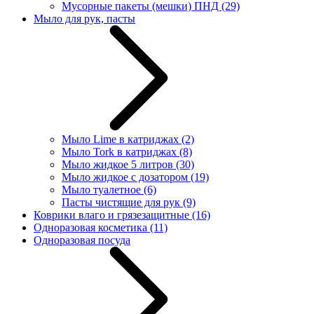
Мусорные пакеты (мешки) ПНД
(29)
Мыло для рук, пасты
Мыло Lime в катриджах
(2)
Мыло Tork в катриджах
(8)
Мыло жидкое 5 литров
(30)
Мыло жидкое с дозатором
(19)
Мыло туалетное
(6)
Пасты чистящие для рук
(9)
Коврики влаго и грязезащитные
(16)
Одноразовая косметика
(11)
Одноразовая посуда