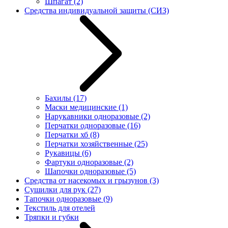
Шпагат
(2)
Средства индивидуальной защиты (СИЗ)
Бахилы
(17)
Маски медицинские
(1)
Нарукавники одноразовые
(2)
Перчатки одноразовые
(16)
Перчатки хб
(8)
Перчатки хозяйственные
(25)
Рукавицы
(6)
Фартуки одноразовые
(2)
Шапочки одноразовые
(5)
Средства от насекомых и грызунов
(3)
Сушилки для рук
(27)
Тапочки одноразовые
(9)
Текстиль для отелей
Тряпки и губки