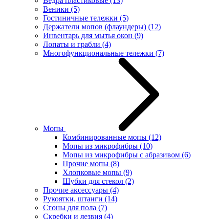
Ведра пластиковые
(13)
Веники
(5)
Гостиничные тележки
(5)
Держатели мопов (флаундеры)
(12)
Инвентарь для мытья окон
(9)
Лопаты и грабли
(4)
Многофункциональные тележки
(7)
Мопы
Комбинированные мопы
(12)
Мопы из микрофибры
(10)
Мопы из микрофибры с абразивом
(6)
Прочие мопы
(8)
Хлопковые мопы
(9)
Шубки для стекол
(2)
Прочие аксессуары
(4)
Рукоятки, штанги
(14)
Сгоны для пола
(7)
Скребки и лезвия
(4)