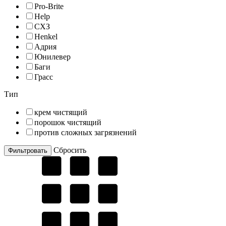
Pro-Brite
Help
СХЗ
Henkel
Адрия
Юнилевер
Баги
Грасс
Тип
крем чистящий
порошок чистящий
против сложных загрязнений
Cбросить