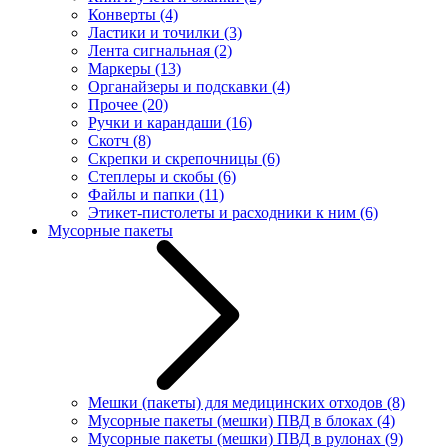
Конверты
(4)
Ластики и точилки
(3)
Лента сигнальная
(2)
Маркеры
(13)
Органайзеры и подскавки
(4)
Прочее
(20)
Ручки и карандаши
(16)
Скотч
(8)
Скрепки и скрепочницы
(6)
Степлеры и скобы
(6)
Файлы и папки
(11)
Этикет-пистолеты и расходники к ним
(6)
Мусорные пакеты
Мешки (пакеты) для медицинских отходов
(8)
Мусорные пакеты (мешки) ПВД в блоках
(4)
Мусорные пакеты (мешки) ПВД в рулонах
(9)