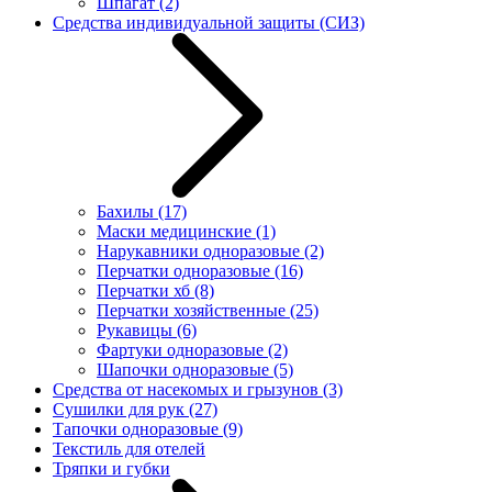
Шпагат
(2)
Средства индивидуальной защиты (СИЗ)
Бахилы
(17)
Маски медицинские
(1)
Нарукавники одноразовые
(2)
Перчатки одноразовые
(16)
Перчатки хб
(8)
Перчатки хозяйственные
(25)
Рукавицы
(6)
Фартуки одноразовые
(2)
Шапочки одноразовые
(5)
Средства от насекомых и грызунов
(3)
Сушилки для рук
(27)
Тапочки одноразовые
(9)
Текстиль для отелей
Тряпки и губки