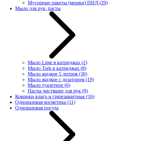
Мусорные пакеты (мешки) ПНД
(29)
Мыло для рук, пасты
Мыло Lime в катриджах
(2)
Мыло Tork в катриджах
(8)
Мыло жидкое 5 литров
(30)
Мыло жидкое с дозатором
(19)
Мыло туалетное
(6)
Пасты чистящие для рук
(9)
Коврики влаго и грязезащитные
(16)
Одноразовая косметика
(11)
Одноразовая посуда