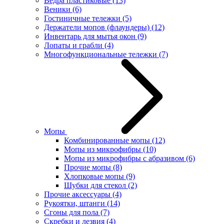
Ведра пластиковые
(13)
Веники
(6)
Гостиничные тележки
(5)
Держатели мопов (флаундеры)
(12)
Инвентарь для мытья окон
(9)
Лопаты и грабли
(4)
Многофункциональные тележки
(7)
Мопы
Комбинированные мопы
(12)
Мопы из микрофибры
(10)
Мопы из микрофибры с абразивом
(6)
Прочие мопы
(8)
Хлопковые мопы
(9)
Шубки для стекол
(2)
Прочие аксессуары
(4)
Рукоятки, штанги
(14)
Сгоны для пола
(7)
Скребки и лезвия
(4)