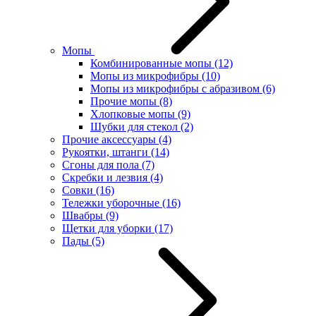
Мопы
Комбинированные мопы
(12)
Мопы из микрофибры
(10)
Мопы из микрофибры с абразивом
(6)
Прочие мопы
(8)
Хлопковые мопы
(9)
Шубки для стекол
(2)
Прочие аксессуары
(4)
Рукоятки, штанги
(14)
Сгоны для пола
(7)
Скребки и лезвия
(4)
Совки
(16)
Тележки уборочные
(16)
Швабры
(9)
Щетки для уборки
(17)
Пады
(5)