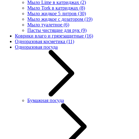
Мыло Lime в катриджах
(2)
Мыло Tork в катриджах
(8)
Мыло жидкое 5 литров
(30)
Мыло жидкое с дозатором
(19)
Мыло туалетное
(6)
Пасты чистящие для рук
(9)
Коврики влаго и грязезащитные
(16)
Одноразовая косметика
(11)
Одноразовая посуда
Бумажная посуда