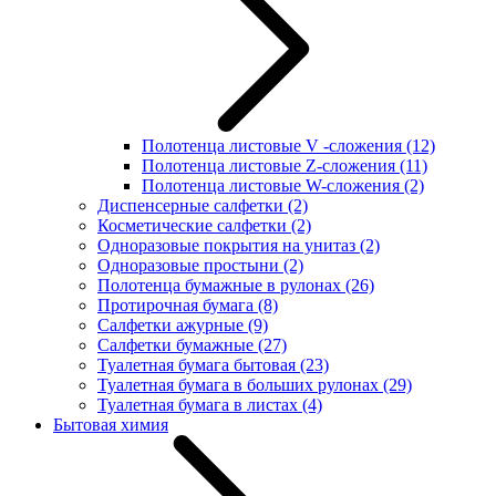
Полотенца листовые V -сложения
(12)
Полотенца листовые Z-сложения
(11)
Полотенца листовые W-сложения
(2)
Диспенсерные салфетки
(2)
Косметические салфетки
(2)
Одноразовые покрытия на унитаз
(2)
Одноразовые простыни
(2)
Полотенца бумажные в рулонах
(26)
Протирочная бумага
(8)
Салфетки ажурные
(9)
Салфетки бумажные
(27)
Туалетная бумага бытовая
(23)
Туалетная бумага в больших рулонах
(29)
Туалетная бумага в листах
(4)
Бытовая химия