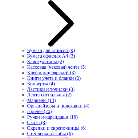
Бумага для записей
(9)
Бумага офисная А4
(3)
Калькуляторы
(2)
Кассовая (чековая) лента
(5)
Клей канцелярский
(3)
Книги учета и бланки
(2)
Конверты
(4)
Ластики и точилки
(3)
Лента сигнальная
(2)
Маркеры
(13)
Органайзеры и подскавки
(4)
Прочее
(20)
Ручки и карандаши
(16)
Скотч
(8)
Скрепки и скрепочницы
(6)
Степлеры и скобы
(6)