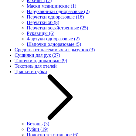
Бахилы
(17)
Маски медицинские
(1)
Нарукавники одноразовые
(2)
Перчатки одноразовые
(16)
Перчатки хб
(8)
Перчатки хозяйственные
(25)
Рукавицы
(6)
Фартуки одноразовые
(2)
Шапочки одноразовые
(5)
Средства от насекомых и грызунов
(3)
Сушилки для рук
(27)
Тапочки одноразовые
(9)
Текстиль для отелей
Тряпки и губки
Ветошь
(3)
Губки
(19)
Полотно текстильное
(6)