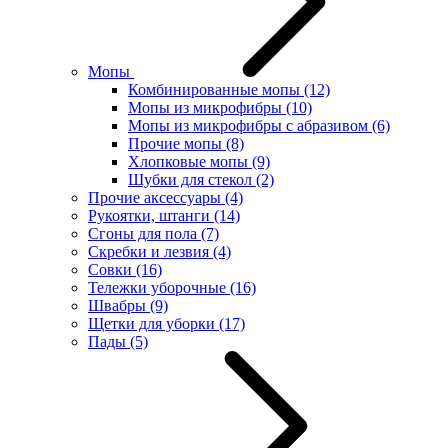
Мопы
Комбинированные мопы
(12)
Мопы из микрофибры
(10)
Мопы из микрофибры с абразивом
(6)
Прочие мопы
(8)
Хлопковые мопы
(9)
Шубки для стекол
(2)
Прочие аксессуары
(4)
Рукоятки, штанги
(14)
Сгоны для пола
(7)
Скребки и лезвия
(4)
Совки
(16)
Тележки уборочные
(16)
Швабры
(9)
Щетки для уборки
(17)
Пады
(5)