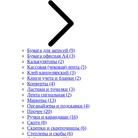
Бумага для записей
(9)
Бумага офисная А4
(3)
Калькуляторы
(2)
Кассовая (чековая) лента
(5)
Клей канцелярский
(3)
Книги учета и бланки
(2)
Конверты
(4)
Ластики и точилки
(3)
Лента сигнальная
(2)
Маркеры
(13)
Органайзеры и подскавки
(4)
Прочее
(20)
Ручки и карандаши
(16)
Скотч
(8)
Скрепки и скрепочницы
(6)
Степлеры и скобы
(6)