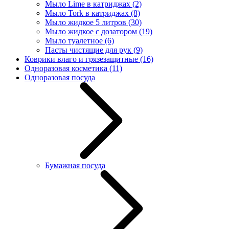
Мыло Lime в катриджах
(2)
Мыло Tork в катриджах
(8)
Мыло жидкое 5 литров
(30)
Мыло жидкое с дозатором
(19)
Мыло туалетное
(6)
Пасты чистящие для рук
(9)
Коврики влаго и грязезащитные
(16)
Одноразовая косметика
(11)
Одноразовая посуда
Бумажная посуда