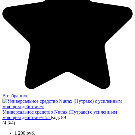
В избранное
Универсальное средство Nutrax (Нутракс) с усиленным
моющим действием 5л
Код: 89
(
4.3
/
4
)
1 200 руб.