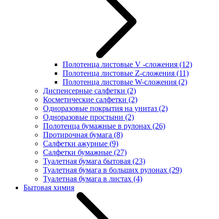
Полотенца листовые V -сложения
(12)
Полотенца листовые Z-сложения
(11)
Полотенца листовые W-сложения
(2)
Диспенсерные салфетки
(2)
Косметические салфетки
(2)
Одноразовые покрытия на унитаз
(2)
Одноразовые простыни
(2)
Полотенца бумажные в рулонах
(26)
Протирочная бумага
(8)
Салфетки ажурные
(9)
Салфетки бумажные
(27)
Туалетная бумага бытовая
(23)
Туалетная бумага в больших рулонах
(29)
Туалетная бумага в листах
(4)
Бытовая химия