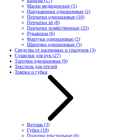
Бахилы
(17)
Маски медицинские
(1)
Нарукавники одноразовые
(2)
Перчатки одноразовые
(16)
Перчатки хб
(8)
Перчатки хозяйственные
(25)
Рукавицы
(6)
Фартуки одноразовые
(2)
Шапочки одноразовые
(5)
Средства от насекомых и грызунов
(3)
Сушилки для рук
(27)
Тапочки одноразовые
(9)
Текстиль для отелей
Тряпки и губки
Ветошь
(3)
Губки
(19)
Полотно текстильное
(6)