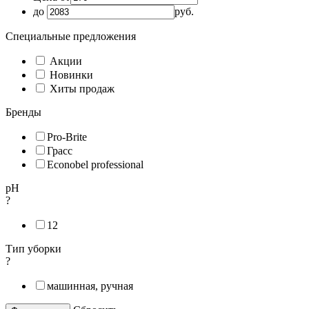
до
руб.
Специальные предложения
Акции
Новинки
Хиты продаж
Бренды
Pro-Brite
Грасс
Econobel professional
рН
?
12
Тип уборки
?
машинная, ручная